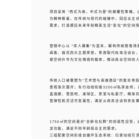
项目采用 “西式为表，中式为里”的颠覆性策略
为精神根基，在传统与现代的碰撞中，回应业主
需求，打造顺应未来年轻精英生活“变化”的空间
营销中心以 “宋人雅集”为蓝本，解构传统销售
闻香、插花四大主题茶室。茶席取代标准洽谈台
使空间升华为文化情感的载体，推动商业空间向
传统入口被重塑为“艺术馆与高端酒店”的复合体
景观渐次展开；车行动线衔接3200㎡私享会所
盖酒廊、雪茄吧、桌球区、茶室与私宴厅，精准
营弹性和灵活可变属性，满足从商务洽谈到亲友
1750㎡的空间是对“全龄化社群”的创造性应答
龙功能，满足不同年龄段业主的需求。
三组配套空间形成自循环生态系统：归家动线引