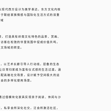
，以现代西方设计为美学表达，东方文化内核
对于联结家族情感与国际化生活方式的双重
场域
场景，打造具有岭南文化特色的品茶、赏画、
，访客在松弛的邻里氛围中促成价值共鸣，
人文场域的转变。
验，以艺术长廊引导人行动线，层叠的生态
，让日常归家成为富有仪式感的生活过渡。涵
匹配高端社交场景，设计赋予空间极大的运
聚会的多样化使用场景。
，通过借模块化家具实现亲子阅读、休闲与沙
流，私享会所深化社交，泛会所激活社区，